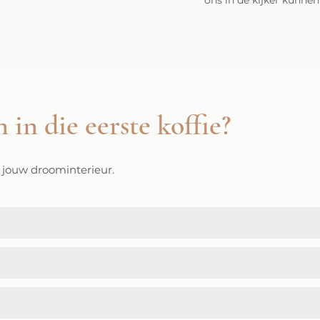
ons in de kijker kunnen
in in die eerste koffie?
g jouw droominterieur.