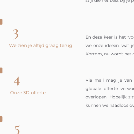
stijl die het best bij je p
3
En deze keer is het ‘v
We zien je altijd graag terug
we onze ideeën, wat je
Kortom, nu wordt het 
4
Via mail mag je van
globale offerte verw
Onze 3D-offerte
overlopen. Hopelijk zi
kunnen we naadloos ov
5