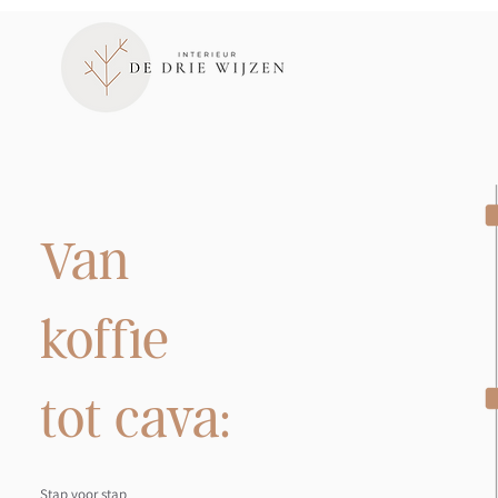
Van
koffie
tot cava:
Stap voor stap