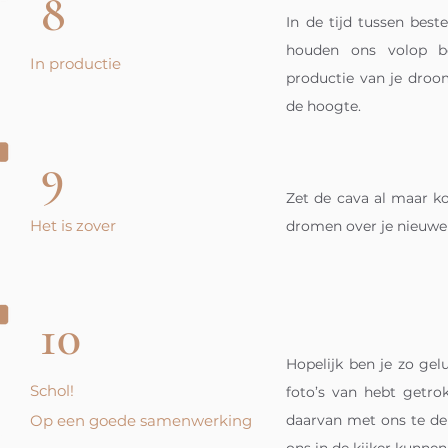
8
In de tijd tussen best
houden ons volop b
In productie
productie van je droo
de hoogte.
9
Zet de cava al maar 
Het is zover
dromen over je nieuwe t
10
Hopelijk ben je zo ge
Schol!
foto’s van hebt getr
Op een goede
samenwerking
daarvan met ons te del