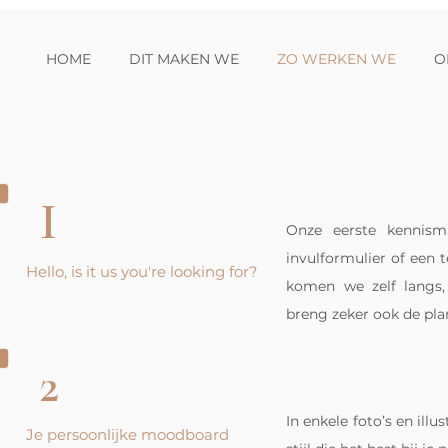
HOME
DIT MAKEN WE
ZO WERKEN WE
O
I
Onze eerste kennism
invulformulier of een t
Hello, is it us you're looking for?
komen we zelf langs,
breng zeker ook de pl
2
In enkele foto’s en ill
Je persoonlijke
moodboard