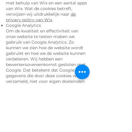
met behulp van Wix en een aantal apps
van Wix. Wat de cookies betreft,
verwijzen wij uitdrukkelijk naar
de
privacy policy van Wix
.
Google Analytics
Om de kwaliteit en effectiviteit van
onze website te testen maken we
gebruik van Google Analytics. Zo
kunnen we zien hoe de website wordt
gebruikt en hoe we de website kunnen
verbeteren. Wij hebben een
bewerkersovereenkomst gesloten met
Google. Dat betekent dat Google de
gegevens die door deze cookies worden
verzameld, niet voor eigen doeleinden
zal gebruiken.
Social media related cookies
Hiermee registreren social media zoals
Facebook en LinkedIn welke artikels en
pagina’s je deelt via hun sociale media
sharing buttons. Ze kunnen ook
tracking cookies bevatten die je
surfgedrag op het web volgen.