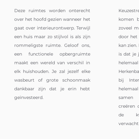
Deze ruimtes worden onterecht
Keuzestr
over het hoofd gezien wanneer het
komen bi
gaat over interieurontwerp. Terwijl
zoveel mo
een huis maar zo stijlvol is als zijn
door het
rommeligste ruimte. Geloof ons,
kan zien.
een functionele opbergruimte
is dat j
maakt een wereld van verschil in
helemaa
elk huishouden. Je zal jezelf elke
Herkenb
wasbeurt of grote schoonmaak
bij Int
dankbaar zijn dat je erin hebt
helemaa
geïnvesteerd.
samen e
creëren 
de kw
verwacht