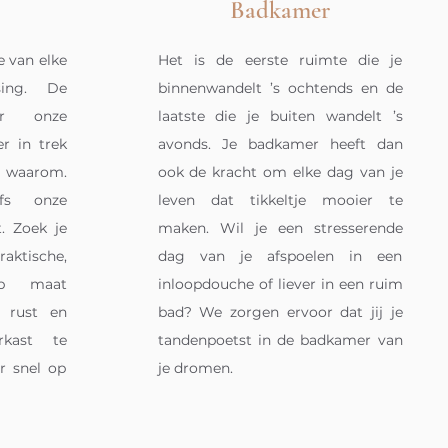
Badkamer
e van elke
Het is de eerste ruimte die je
sing. De
binnenwandelt ’s ochtends en de
or onze
laatste die je buiten wandelt ’s
r in trek
avonds. Je badkamer heeft dan
g waarom.
ook de kracht om elke dag van je
fs onze
leven dat tikkeltje mooier te
. Zoek je
maken. Wil je een stresserende
sche,
dag van je afspoelen in een
 op maat
inloopdouche of liever in een ruim
 rust en
bad? We zorgen ervoor dat jij je
rkast te
tandenpoetst in de badkamer van
 snel op
je dromen.