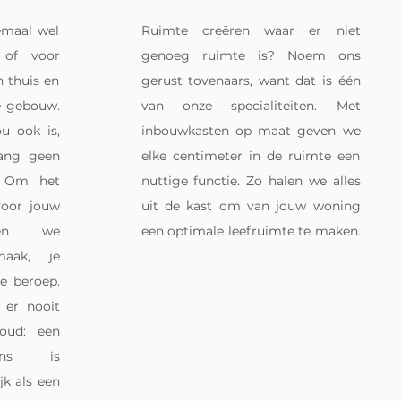
emaal wel
Ruimte creëren waar er niet
 of voor
genoeg ruimte is? Noem ons
 thuis en
gerust tovenaars, want dat is één
e gebouw.
van onze specialiteiten. Met
ou ook is,
inbouwkasten op maat geven we
lang geen
elke centimeter in de ruimte een
. Om het
nuttige functie. Zo halen we alles
voor jouw
uit de kast om van jouw woning
uden we
een optimale leefruimte te maken.
aak, je
je beroep.
 er nooit
oud: een
lans is
k als een