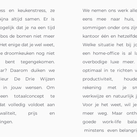
ess en keukenstress, ze
We nemen ons werk all
jna altijd samen. Er is
eens mee naar huis,
gelijk dat je na een tijd
sommigen onder ons zijn
 bos de bomen niet meer
kantoor één en hetzelfd
 Het enige dat je wel weet,
Welke situatie het bij j
e je droomkeuken nog niet
een home-office is al 
l bent tegengekomen.
overbodige luxe meer
aar? Daarom duiken we
optimaal in te richten 
erieur De Drie Wijzen
productiviteit, ho
l in jouw wensen. Om
rekening met je sm
en totaalconcept te
werkwijze en natuurlijk 
dat volledig voldoet aan
Voor je het weet, wil je
aliteit, prijs en
meer weg. Maar onth
ingen.
goede work-life ba
minstens even belangrij