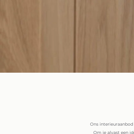
Ons interieuraanbod 
Om je alvast een id