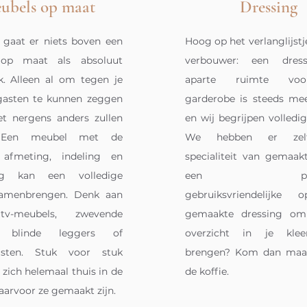
ubels op maat
Dressing
 gaat er niets boven een
Hoog op het verlanglijstj
op maat als absoluut
verbouwer: een dres
k. Alleen al om tegen je
aparte ruimte vo
 gasten te kunnen zeggen
garderobe is steeds mee
et nergens anders zullen
en wij begrijpen volledi
. Een meubel met de
We hebben er zel
 afmeting, indeling en
specialiteit van gemaakt
ling kan een volledige
een prakti
samenbrengen. Denk aan
gebruiksvriendelijke
 tv-meubels, zwevende
gemaakte dressing om
, blinde leggers of
overzicht in je klee
asten. Stuk voor stuk
brengen? Kom dan maar
 zich helemaal thuis in de
de koffie.
aarvoor ze gemaakt zijn.