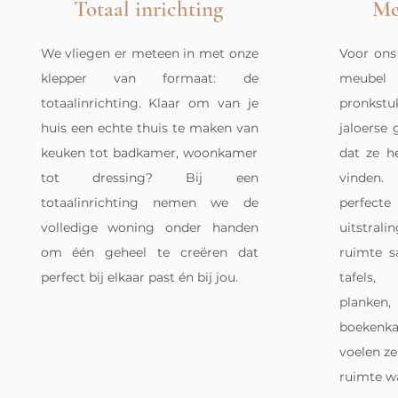
Totaal inrichting
Me
We vliegen er meteen in met onze
Voor ons
klepper van formaat: de
meubel 
totaalinrichting. Klaar om van je
pronkstu
huis een echte thuis te maken van
jaloerse
keuken tot badkamer, woonkamer
dat ze h
tot dressing? Bij een
vinden
totaalinrichting nemen we de
perfecte
volledige woning onder handen
uitstra
om één geheel te creëren dat
ruimte 
perfect bij elkaar past én bij jou.
tafels,
planken
boekenk
voelen ze
ruimte w