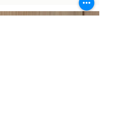
Heb je zin in een kop
koffie?
Bezoek ons
Grotestraat
286 - 3850
Wijer
Mail ons
info@interieurdedriewijzen.be
Bel ons
+32 496 23 63 31